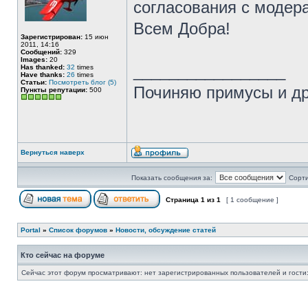
согласования с модер
Всем Добра!
Зарегистрирован:
15 июн
2011, 14:16
Сообщений:
329
Images:
20
_________________
Has thanked:
32
times
Have thanks:
26
times
Статьи:
Посмотреть блог (5)
Починяю примусы и д
Пункты репутации:
500
Вернуться наверх
Показать сообщения за:
Сорти
Страница
1
из
1
[ 1 сообщение ]
Portal
»
Список форумов
»
Новости, обсуждение статей
Кто сейчас на форуме
Сейчас этот форум просматривают: нет зарегистрированных пользователей и гости: