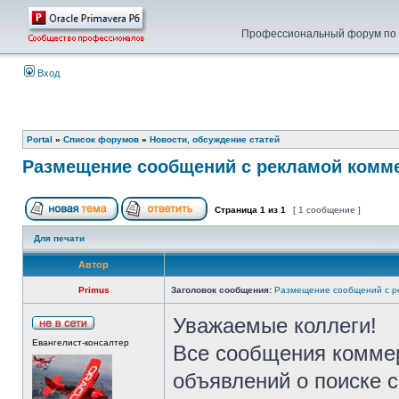
Профессиональный форум по у
Вход
Portal
»
Список форумов
»
Новости, обсуждение статей
Размещение сообщений с рекламой комм
Страница
1
из
1
[ 1 сообщение ]
Для печати
Автор
Primus
Заголовок сообщения:
Размещение сообщений с р
Уважаемые коллеги!
Евангелист-консалтер
Все сообщения коммер
объявлений о поиске с