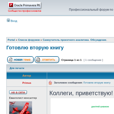
Профессиональный форум по у
Вход
Portal
»
Список форумов
»
Самоучитель проектного аналитика. Обсуждение.
Готовлю вторую книгу
Страница
1
из
1
[ 1 сообщение ]
Для печати
Автор
Заголовок сообщения:
Готовлю вторую книгу
Primus
Коллеги, приветствую!
Евангелист-консалтер