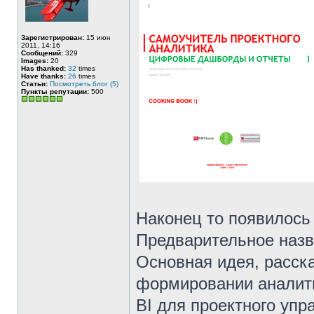
Зарегистрирован:
15 июн
2011, 14:16
Сообщений:
329
Images:
20
Has thanked:
32
times
Have thanks:
26
times
Статьи:
Посмотреть блог (5)
Пункты репутации:
500
Наконец то появилось 
Предварительное назв
Основная идея, расск
формировании аналити
BI для проектного упр