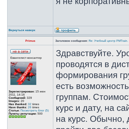
я не корпоративн
Вернуться наверх
Primus
Заголовок сообщения:
Re: Учебный центр PMTrain.
Здравствуйте. Уро
Евангелист-консалтер
проводятся в дис
формирования гру
есть возможность
Зарегистрирован:
15 июн
группам. Стоимос
2011, 14:16
Сообщений:
329
Images:
20
Has thanked:
32
times
курс и дату, на с
Have thanks:
26
times
Статьи:
Посмотреть блог (5)
Пункты репутации:
500
на курс. Обычно,