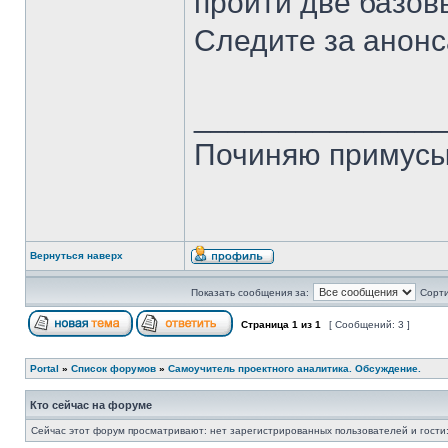
пройти две базовые
Следите за анонс
______________
Починяю примусы
Вернуться наверх
Показать сообщения за:
Сорти
Страница
1
из
1
[ Сообщений: 3 ]
Portal
»
Список форумов
»
Самоучитель проектного аналитика. Обсуждение.
Кто сейчас на форуме
Сейчас этот форум просматривают: нет зарегистрированных пользователей и гости: