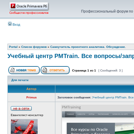
Профессиональный форум по у
Вход
Portal
»
Список форумов
»
Самоучитель проектного аналитика. Обсуждение.
Учебный центр PMTrain. Все вопросы/зап
Страница
1
из
1
[ Сообщений: 3 ]
Для печати
Автор
Primus
Заголовок сообщения:
Учебный центр PMTrain. Все
Евангелист-консалтер