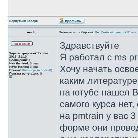
Вернуться наверх
mudr_i
Заголовок сообщения:
Re: Учебный центр PMTrain.
Здравствуйте
Зарегистрирован:
22 июн
Я работал с ms pr
2013, 21:19
Сообщений:
1
Has thanked:
0 time
Хочу начать освое
Have thanks:
0 time
Статьи:
Посмотреть блог (0)
Пункты репутации:
0
каким литературе
на ютубе нашел В
самого курса нет,
на pmtrain у вас 
форме они провод