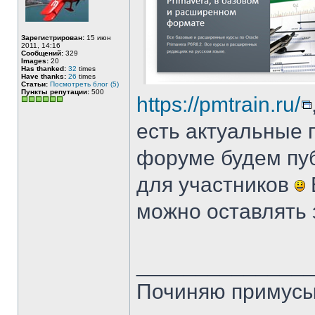
Зарегистрирован:
15 июн
2011, 14:16
Сообщений:
329
Images:
20
Has thanked:
32
times
Have thanks:
26
times
Статьи:
Посмотреть блог (5)
Пункты репутации:
500
https://pmtrain.ru/
есть актуальные 
форуме будем пуб
для участников
можно оставлять 
______________
Починяю примусы