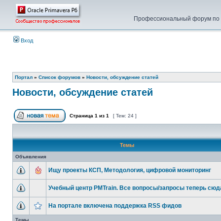
Профессиональный форум по у
Вход
Портал
»
Список форумов
»
Новости, обсуждение статей
Новости, обсуждение статей
Страница
1
из
1
[ Тем: 24 ]
Темы
Объявления
Ищу проекты КСП, Методология, цифровой мониторинг
Учебный центр PMTrain. Все вопросы/запросы теперь сюд
На портале включена поддержка RSS фидов
Темы