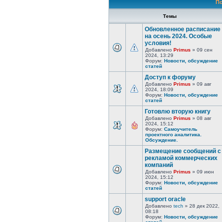
По
Темы
Обновленное расписание
на осень 2024. Особые
условия!
Добавлено
Primus
» 09 сен
2024, 13:29
Форум:
Новости, обсуждение
статей
Доступ к форуму
Добавлено
Primus
» 09 авг
2024, 18:09
Форум:
Новости, обсуждение
статей
Готовлю вторую книгу
Добавлено
Primus
» 08 авг
2024, 15:12
Форум:
Самоучитель
проектного аналитика.
Обсуждение.
Размещение сообщений с
рекламой коммерческих
компаний
Добавлено
Primus
» 09 июн
2024, 15:12
Форум:
Новости, обсуждение
статей
support oracle
Добавлено
tech
» 28 дек 2022,
08:18
Форум:
Новости, обсуждение