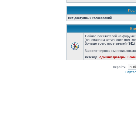
Посл
Нет доступных голосований
Кто
Сейчас посетителей на форуме
(основано на активности пользо
Больше всего посетителей (
911
)
Зарегистрированные пользоват
Легенда:
Администраторы
,
Глав
Перейти:
Портал