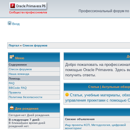
Профессиональный форум по у
Вход
Портал
»
Список форумов
Д
Меню
Добро пожаловать на профессионал
Содержимое
Список форумов
помощью Oracle Primavera. Здесь 
Наша команда
получить ответы.
Помощь
FAQ
Статьи | Актульные обзор
BBCode FAQ
Правила
Статьи, учебные материалы, обзо
Политика безопасности
управления проектами с помощью Or
Дни рождения
Сегодня нет Дней рождения.
Свежие объявления
В следующие 7 дней:
В ближайшее время дней
Ищу проекты КСП, Методология, цифровой
рождений нет.
мониторинг