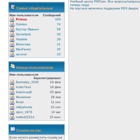
Учебный центр PMTrain. Все вопросы/запрос
теперь сюда
Самые общительные
На портале включена поддержка RSS фидов
Имя пользователя
Сообщений
Primus
329
Ozinkor
74
Кастор Иваныч
56
Secretbob
33
Vladimir
29
Вячеслав
21
MaxFactor
20
second
15
Новые пользователи
Имя пользователя
Зарегистрирован
Barmaley_2026
24 фев
hnbb74ud
18 фев
fedorova@
05 фев
Muxwrown
28 янв
Boral
11 сен
miftyahovts
10 сен
djoni_1978
10 авг
redledZZZ14
25 июл
Ссылка на нас
Если хотите разместить ссылку на