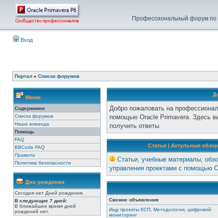
Профессиональный форум по у
Вход
Портал
»
Список форумов
Д
Меню
Добро пожаловать на профессионал
Содержимое
Список форумов
помощью Oracle Primavera. Здесь 
Наша команда
получить ответы.
Помощь
FAQ
Статьи | Актульные обзор
BBCode FAQ
Правила
Статьи, учебные материалы, обзо
Политика безопасности
управления проектами с помощью Or
Дни рождения
Сегодня нет Дней рождения.
Свежие объявления
В следующие 7 дней:
В ближайшее время дней
Ищу проекты КСП, Методология, цифровой
рождений нет.
мониторинг