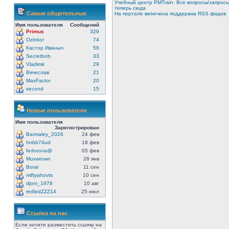
Учебный центр PMTrain. Все вопросы/запрос
теперь сюда
Самые общительные
На портале включена поддержка RSS фидов
Имя пользователя
Сообщений
Primus
329
Ozinkor
74
Кастор Иваныч
56
Secretbob
33
Vladimir
29
Вячеслав
21
MaxFactor
20
second
15
Новые пользователи
Имя пользователя
Зарегистрирован
Barmaley_2026
24 фев
hnbb74ud
18 фев
fedorova@
05 фев
Muxwrown
28 янв
Boral
11 сен
miftyahovts
10 сен
djoni_1978
10 авг
redledZZZ14
25 июл
Ссылка на нас
Если хотите разместить ссылку на