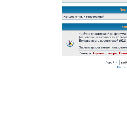
Посл
Нет доступных голосований
Кто
Сейчас посетителей на форуме
(основано на активности пользо
Больше всего посетителей (
911
)
Зарегистрированные пользовате
Легенда:
Администраторы
,
Глав
Перейти:
Портал