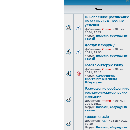
По
Темы
Обновленное расписание
на осень 2024. Особые
условия!
Добавлено
Primus
» 09 сен
2024, 13:29
Форум:
Новости, обсуждение
статей
Доступ к форуму
Добавлено
Primus
» 09 авг
2024, 18:09
Форум:
Новости, обсуждение
статей
Готовлю вторую книгу
Добавлено
Primus
» 08 авг
2024, 15:12
Форум:
Самоучитель
проектного аналитика.
Обсуждение.
Размещение сообщений с
рекламой коммерческих
компаний
Добавлено
Primus
» 09 июн
2024, 15:12
Форум:
Новости, обсуждение
статей
support oracle
Добавлено
tech
» 28 дек 2022,
08:18
Форум:
Новости, обсуждение