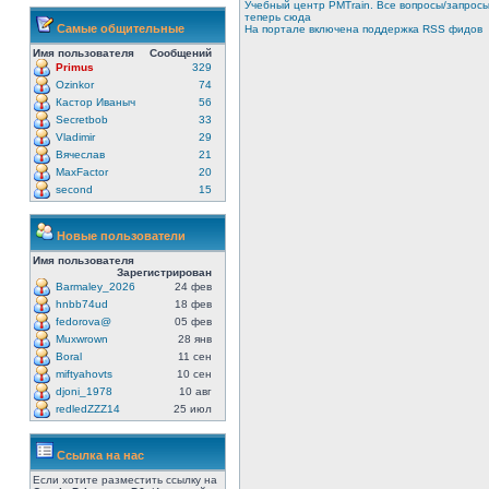
Учебный центр PMTrain. Все вопросы/запрос
теперь сюда
Самые общительные
На портале включена поддержка RSS фидов
Имя пользователя
Сообщений
Primus
329
Ozinkor
74
Кастор Иваныч
56
Secretbob
33
Vladimir
29
Вячеслав
21
MaxFactor
20
second
15
Новые пользователи
Имя пользователя
Зарегистрирован
Barmaley_2026
24 фев
hnbb74ud
18 фев
fedorova@
05 фев
Muxwrown
28 янв
Boral
11 сен
miftyahovts
10 сен
djoni_1978
10 авг
redledZZZ14
25 июл
Ссылка на нас
Если хотите разместить ссылку на