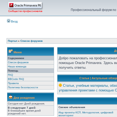
Профессиональный форум по у
Вход
Портал
»
Список форумов
Д
Меню
Добро пожаловать на профессионал
Содержимое
Список форумов
помощью Oracle Primavera. Здесь 
Наша команда
получить ответы.
Помощь
FAQ
Статьи | Актульные обзор
BBCode FAQ
Правила
Статьи, учебные материалы, обзо
Политика безопасности
управления проектами с помощью Or
Дни рождения
Сегодня нет Дней рождения.
Свежие объявления
В следующие 7 дней:
В ближайшее время дней
Ищу проекты КСП, Методология, цифровой
рождений нет.
мониторинг