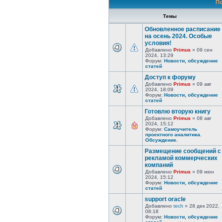
По
Темы
Обновленное расписание
на осень 2024. Особые
условия!
Добавлено
Primus
» 09 сен
2024, 13:29
Форум:
Новости, обсуждение
статей
Доступ к форуму
Добавлено
Primus
» 09 авг
2024, 18:09
Форум:
Новости, обсуждение
статей
Готовлю вторую книгу
Добавлено
Primus
» 08 авг
2024, 15:12
Форум:
Самоучитель
проектного аналитика.
Обсуждение.
Размещение сообщений с
рекламой коммерческих
компаний
Добавлено
Primus
» 09 июн
2024, 15:12
Форум:
Новости, обсуждение
статей
support oracle
Добавлено
tech
» 28 дек 2022,
08:18
Форум:
Новости, обсуждение