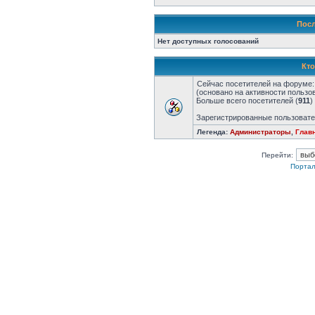
Посл
Нет доступных голосований
Кто
Сейчас посетителей на форуме
(основано на активности пользо
Больше всего посетителей (
911
)
Зарегистрированные пользовате
Легенда:
Администраторы
,
Глав
Перейти:
Портал