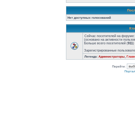
Посл
Нет доступных голосований
Кто
Сейчас посетителей на форуме
(основано на активности пользо
Больше всего посетителей (
911
)
Зарегистрированные пользовате
Легенда:
Администраторы
,
Глав
Перейти:
Портал