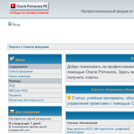
Профессиональный форум по у
Вход
Портал
»
Список форумов
Д
Меню
Добро пожаловать на профессионал
Содержимое
Список форумов
помощью Oracle Primavera. Здесь 
Наша команда
получить ответы.
Помощь
FAQ
Статьи | Актульные обзор
BBCode FAQ
Правила
Статьи, учебные материалы, обзо
Политика безопасности
управления проектами с помощью Or
Дни рождения
Сегодня нет Дней рождения.
Свежие объявления
В следующие 7 дней:
В ближайшее время дней
Ищу проекты КСП, Методология, цифровой
рождений нет.
мониторинг