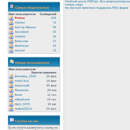
Учебный центр PMTrain. Все вопросы/запрос
теперь сюда
Самые общительные
На портале включена поддержка RSS фидов
Имя пользователя
Сообщений
Primus
329
Ozinkor
74
Кастор Иваныч
56
Secretbob
33
Vladimir
29
Вячеслав
21
MaxFactor
20
second
15
Новые пользователи
Имя пользователя
Зарегистрирован
Barmaley_2026
24 фев
hnbb74ud
18 фев
fedorova@
05 фев
Muxwrown
28 янв
Boral
11 сен
miftyahovts
10 сен
djoni_1978
10 авг
redledZZZ14
25 июл
Ссылка на нас
Если хотите разместить ссылку на