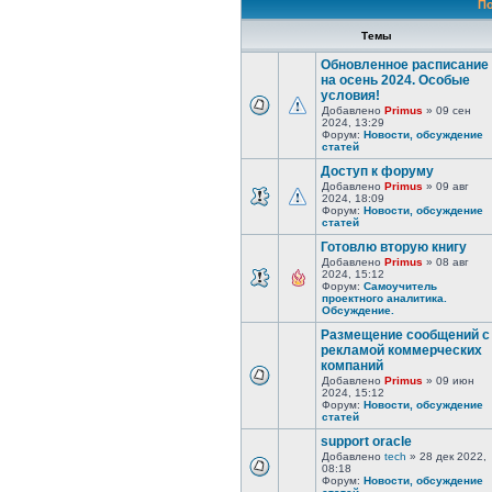
По
Темы
Обновленное расписание
на осень 2024. Особые
условия!
Добавлено
Primus
» 09 сен
2024, 13:29
Форум:
Новости, обсуждение
статей
Доступ к форуму
Добавлено
Primus
» 09 авг
2024, 18:09
Форум:
Новости, обсуждение
статей
Готовлю вторую книгу
Добавлено
Primus
» 08 авг
2024, 15:12
Форум:
Самоучитель
проектного аналитика.
Обсуждение.
Размещение сообщений с
рекламой коммерческих
компаний
Добавлено
Primus
» 09 июн
2024, 15:12
Форум:
Новости, обсуждение
статей
support oracle
Добавлено
tech
» 28 дек 2022,
08:18
Форум:
Новости, обсуждение