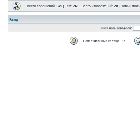
Всего сообщений:
949
| Тем:
261
| Всего изображений:
20
|
Новый поль
Вход
Имя пользователя:
Непрочитанные сообщения