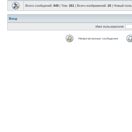
Всего сообщений:
949
| Тем:
261
| Всего изображений:
20
|
Новый поль
Вход
Имя пользователя:
Непрочитанные сообщения