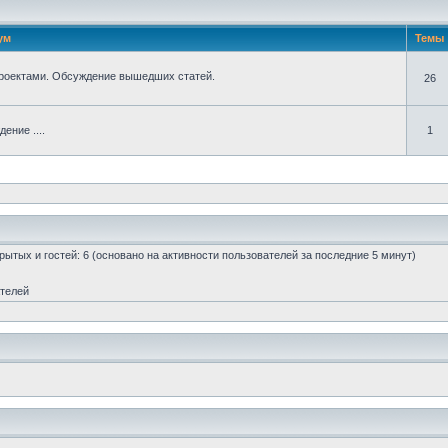
ум
Темы
 проектами. Обсуждение вышедших статей.
26
ение ....
1
скрытых и гостей: 6 (основано на активности пользователей за последние 5 минут)
ателей