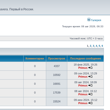
vera. Первый в России.
Галерея
Текущее время: 08 авг 2026, 06:33
Часовой пояс: UTC + 3 часа
1
,
2
,
3
,
4
,
5
,
6
Комментарии
Просмотров
Последнее сообщение
18 фев 2025, 19:26
0
4337
Primus
09 сен 2024, 13:29
0
10592
Primus
09 авг 2024, 18:09
0
16691
Primus
08 авг 2024, 15:12
0
17539
Primus
09 июн 2024, 15:12
0
15524
Primus