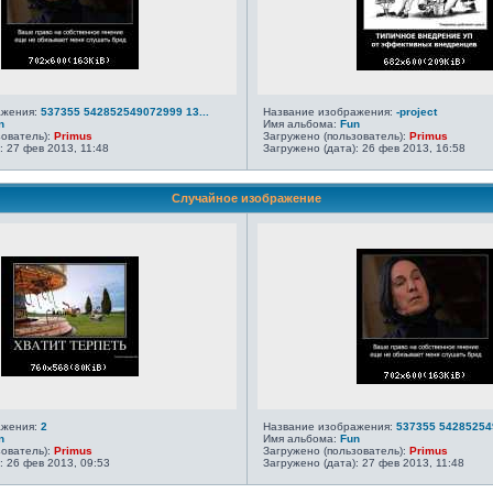
ажения:
537355 542852549072999 13...
Название изображения:
-project
n
Имя альбома:
Fun
зователь):
Primus
Загружено (пользователь):
Primus
: 27 фев 2013, 11:48
Загружено (дата): 26 фев 2013, 16:58
Случайное изображение
ажения:
2
Название изображения:
537355 542852549
n
Имя альбома:
Fun
зователь):
Primus
Загружено (пользователь):
Primus
: 26 фев 2013, 09:53
Загружено (дата): 27 фев 2013, 11:48